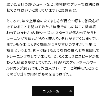
空いたら打つ3Pシュートなど、積極的なプレーで勝利に貢
献できればいいと思っています」と意気込む。
ところで、年々上半身のたくましさが目立つ原に、普段心が
けていることを聞いてみた。「体重そのものはここ数年変
わっていませんが、昨シーズン、スタッフが代わってからト
レーニング方法もがらりと変わり、それがすごくはまってい
ます。元々体は大きく筋肉がつきやすいのですが、今年は
筋量というより、素早く動けるよう筋肉の質などを意識して
トレーニングをしていました」と、たくましさにスピードが加
わった秘密を明かしてくれた。FIBAバスケットボールワー
ルドカップ2023でも、外国人プレーヤーと対峙したときに
そのゴリゴリの肉体がものを言うはずだ。
コラム一覧