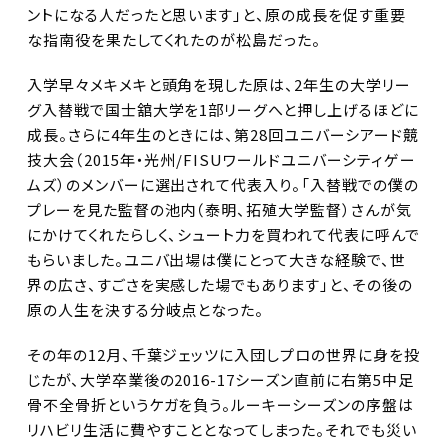
ントになる人だったと思います」と、原の成長を促す重要
な指南役を果たしてくれたのが松島だった。
入学早々メキメキと頭角を現した原は、2年生の大学リー
グ入替戦で国士舘大学を1部リーグへと押し上げるほどに
成長。さらに4年生のときには、第28回ユニバーシアード競
技大会（2015年・光州/FISUワールドユニバーシティゲー
ムズ）のメンバーに選出されて代表入り。「入替戦での僕の
プレーを見た監督の池内（泰明、拓殖大学監督）さんが気
にかけてくれたらしく、シュート力を買われて代表に呼んで
もらいました。ユニバ出場は僕にとって大きな経験で、世
界の広さ、すごさを実感した場でもあります」と、その後の
原の人生を決する分岐点となった。
その年の12月、千葉ジェッツに入団しプロの世界に身を投
じたが、大学卒業後の2016-17シーズン直前に右第5中足
骨不全骨折というケガを負う。ルーキーシーズンの序盤は
リハビリ生活に費やすこととなってしまった。それでも災い