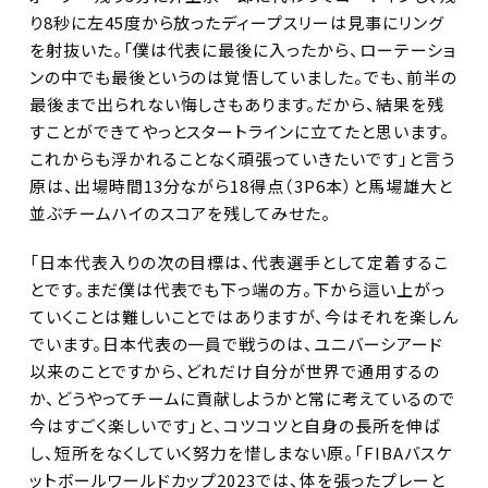
り8秒に左45度から放ったディープスリーは見事にリング
を射抜いた。「僕は代表に最後に入ったから、ローテーショ
ンの中でも最後というのは覚悟していました。でも、前半の
最後まで出られない悔しさもあります。だから、結果を残
すことができてやっとスタートラインに立てたと思います。
これからも浮かれることなく頑張っていきたいです」と言う
原は、出場時間13分ながら18得点（3P6本）と馬場雄大と
並ぶチームハイのスコアを残してみせた。
「日本代表入りの次の目標は、代表選手として定着するこ
とです。まだ僕は代表でも下っ端の方。下から這い上がっ
ていくことは難しいことではありますが、今はそれを楽しん
でいます。日本代表の一員で戦うのは、ユニバーシアード
以来のことですから、どれだけ自分が世界で通用するの
か、どうやってチームに貢献しようかと常に考えているので
今はすごく楽しいです」と、コツコツと自身の長所を伸ば
し、短所をなくしていく努力を惜しまない原。「FIBAバスケ
ットボールワールドカップ2023では、体を張ったプレーと