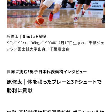
原修太
｜Shuta HARA
SF／193㎝／96㎏／1993年12月17日生まれ／千葉ジェ
ッツ／国士舘大学出身／千葉県出身
世界に挑む！男子日本代表候補インタビュー
原修太 |
体を張ったプレーと3Pシュートで
勝利に貢献
中学、高校時代は無名選手だが、ポテンシャルは