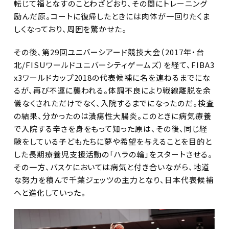
転じて福となすのことわざどおり、その間にトレーニング
励んだ原。コートに復帰したときには肉体が一回りたくま
しくなっており、周囲を驚かせた。
その後、第29回ユニバーシアード競技大会（2017年・台
北/FISUワールドユニバーシティゲームズ）を経て、FIBA3
x3ワールドカップ2018の代表候補に名を連ねるまでにな
るが、再び不運に襲われる。体調不良により戦線離脱を余
儀なくされただけでなく、入院するまでになったのだ。検査
の結果、分かったのは潰瘍性大腸炎。このときに病気療養
で入院する辛さを身をもって知った原は、その後、同じ経
験をしている子どもたちに夢や希望を与えることを目的と
した長期療養児支援活動の「ハラの輪」をスタートさせる。
その一方、バスケにおいては病気と付き合いながら、地道
な努力を積んで千葉ジェッツの主力となり、日本代表候補
へと進化していった。