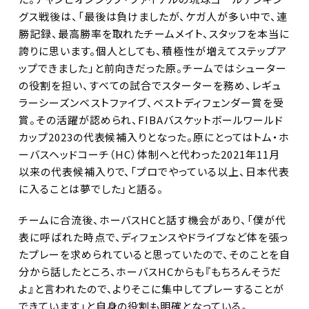
グス戦後は、「最後は負けましたが、ケガ人が多い中で、連
勝記録、最高勝率を取れたチームメイト、スタッフを本当に
誇りに思います。個人としても、積極性が増えてステップア
ップできました」と前向きだった原。チームではシューター
の役割を担い、すべての試合でスターターを務め、レギュ
ラーシーズンベストファイブ、ベストディフェンダー賞を受
賞。その活躍が認められ、FIBAバスケットボールワールド
カップ2023の代表候補入りとなった。原にとってはトム・ホ
ーバスヘッドコーチ（HC）体制へと代わった2021年11月
以来の代表候補入りで、「プロでやっている以上、日本代表
に入ることは夢でした」と語る。
チームに合流後、ホーバスHCと話す機会があり、「僕が代
表に呼ばれた時点で、ディフェンスやドライブなど体を張っ
たプレーを求められていると思っていたので、そのことを自
分から話したところ、ホーバスHCからも『もちろんそうだ
よ』と言われたので、よりそこに集中してプレーすることが
できています」と自身の役割も明確となっている。