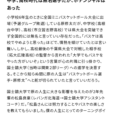
あった
小学校6年生のときに全国ミニバスケットボール大会に出
場（予選グループ敗退）している原修太だが、中学校（高根
台中学）、高校（市立習志野高校）では県大会を突破でき
ず全国的には無名と言っていい存在だった。「バスケは高
校でやめようと思った」ほどで、情熱を傾けていたとは言い
難い。しかし、高校最後の千葉県大会で対戦した相手校
（拓大広陵高校）の監督から言われた「大学でもバスケを
やった方がいいぞ」という言葉が心の片隅に引っ掛かり、
国士舘大学（当時は関東２部リーグ）への進学を決意す
る。そこから知らぬ間に原の人生は“バスケットボール選
手・原修太”へと舵が切られていたと言っていいだろう。
国士舘大学で原の人生に大きな影響を与えたのが2年先
輩の松島良豪（レバンガ北海道→国士舘大学アシスタント
コーチ）だ。「松島さんには努力することやバスケの楽しさ
を教えてもらいました。僕の人生にとってのターニングポイ