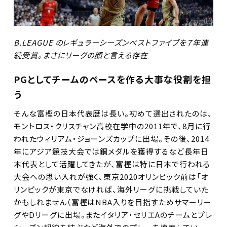
B.LEAGUE のレギュラーシーズンベストファイブを７年連
続受賞。まさにリーグの顔と言える存在
PGとしてチームのペースを作る大事な役割を担
う
そんな富樫の日本代表歴は長い。初めて選出されたのは、
モントロス・クリスチャン高校在学中の2011年で、8月に行
われたウィリアム・ジョーンズカップに出場。その後、2014
年にアジア競技大会では銅メダルを獲得するなど長年日
本代表として活躍してきたが、富樫は特に日本で行われる
大会への思い入れが強く、東京2020オリンピック前は「オ
リンピックが東京でなければ、海外リーグに挑戦していた
かもしれません（富樫はNBA入りを目指すためサマーリー
グやDリーグに出場。またイタリア・セリエAのチームとプレ