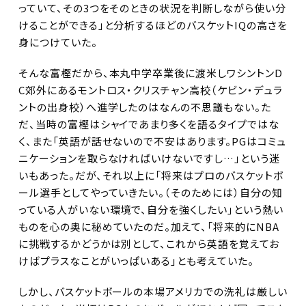
っていて、その3つをそのときの状況を判断しながら使い分
けることができる」と分析するほどのバスケットIQの高さを
身につけていた。
そんな富樫だから、本丸中学卒業後に渡米しワシントンD
C郊外にあるモントロス・クリスチャン高校（ケビン・デュラ
ントの出身校）へ進学したのはなんの不思議もない。た
だ、当時の富樫はシャイであまり多くを語るタイプではな
く、また「英語が話せないので不安はあります。PGはコミュ
ニケーションを取らなければいけないですし…」という迷
いもあった。だが、それ以上に「将来はプロのバスケットボ
ール選手としてやっていきたい。（そのためには）自分の知
っている人がいない環境で、自分を強くしたい」という熱い
ものを心の奥に秘めていたのだ。加えて、「将来的にNBA
に挑戦するかどうかは別として、これから英語を覚えてお
けばプラスなことがいっぱいある」とも考えていた。
しかし、バスケットボールの本場アメリカでの洗礼は厳しい