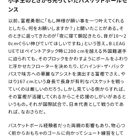
ンス
以前、富樫勇樹に「もし神様が願い事を一つ叶えてくれる
としたら、何をお願いしますか？」と聞いたことがある。そ
のときに返ってきたのが「夜に寝て朝起きたら、背が10～2
0cmぐらい伸びていてほしいですね」という答え。B.LEAG
UEではペイントアタック時に200 cmを越える外国籍選手
に迫られても、そのブロックをかわすようにボールをふわり
と浮かせたフローターを決めたり、ビハインド・ザ・バック
パスで味方への華麗なアシストを演出する富樫でさえ、や
はり167 cmという身長で長身が有利なバスケットを戦っ
ていくのは厳しいのだろう。しかし見ている側からすれば、
その富樫が活躍してくれるからこそ応援のしがいがあると
いうもの。それが国際試合で、日本代表として戦うのであ
れば、なおさらだ。
バスケットボール経験者だった両親の影響もあり、物心つ
く前からおもちゃのゴールに向かってシュート練習をして