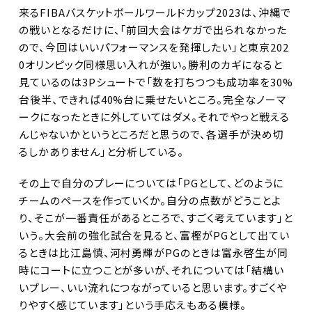
来るFIBAバスケットボールワールドカップ2023は、沖縄で
の戦いとなるだけに、「前回大会はケガで出られなかった
ので、今回はいいパフォーマンスを発揮したい」と東京202
0オリンピック同様思い入れが強い。勝利のカギになると
見ているのは3Pシュートで「数を打ちつつも成功率を30%
台後半、できれば40%台に乗せたいところ。完全なノーマ
ークになったときに外していてはダメ。それでやっと戦える
んじゃないかというところだと思うので、各選手が決め切
るしかありません」と分析している。
その上で自分のプレーについては「PGとして、どのように
チームのペースを作っていくか。自分の点数がどうことよ
り、そこが一番責任があるところで、すごく考えています」と
いう。大会前の強化試合を見ると、富樫がPGとして出てい
るときは比江島慎、河村勇輝がPGのときは富永啓生が同
時にコートに立つことが多いが、それについては「結構い
いプレー、いい流れにつながっていると思います。すごくや
りやすく感じています」という手応えもある模様。