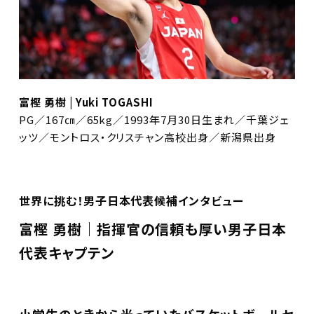
富樫 勇樹 | Yuki TOGASHI
PG／167㎝／65kg／1993年7月30日生まれ／千葉ジェ
ッツ／モントロス・クリスチャン高校出身／新潟県出身
世界に挑む！男子日本代表候補インタビュー
富樫 勇樹｜指揮官の信頼も厚い男子日本
代表キャプテン
小学生のときから光っていたバスケットボールセ