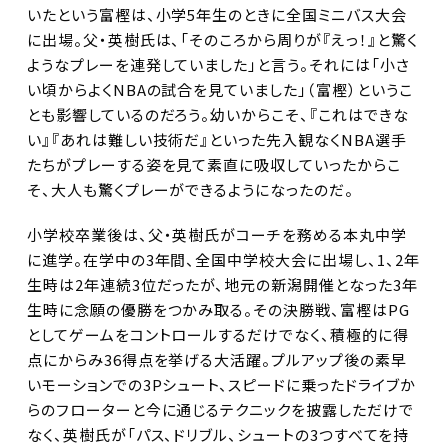
いたという富樫は、小学5年生のときに全国ミニバス大会
に出場。父・英樹氏は、「そのころから周りが『えっ！』と驚く
ようなプレーを連発していました」と言う。それには「小さ
い頃からよくNBAの試合を見ていました」（富樫）というこ
とも影響しているのだろう。幼いからこそ、『これはできな
い』『あれは難しい技術だ』といった先入観なくNBA選手
たちがプレーする姿を見て素直に吸収していったからこ
そ、大人も驚くプレーができるようになったのだ。
小学校卒業後は、父・英樹氏がコーチを務める本丸中学
に進学。在学中の3年間、全国中学校大会に出場し、1、2年
生時は2年連続3位だったが、地元の新潟開催となった3年
生時に念願の優勝をつかみ取る。その決勝戦、富樫はPG
としてゲームをコントロールするだけでなく、積極的に得
点にからみ36得点を挙げる大活躍。プルアップ後の素早
いモーションでの3Pシュート、スピードに乗ったドライブか
らのフローターと今に通じるテクニックを披露しただけで
なく、英樹氏が「パス、ドリブル、シュートの3つすべてを持