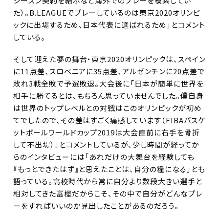
シーズン契約を結ぶなど海外でのプレーを模索してい
た）。B.LEAGUEでプレーしているのは東京2020オリンピ
ックに出場するため、日本代表に選ばれるため」とコメント
している。
そして迎えた夢の舞台・東京2020オリンピックは、スペイン
に11点差、スロベニアに35点差、アルゼンチンに20点差で
敗れ3戦全敗で予選敗退。大会後に「日本が簡単に世界を
相手に勝てるとは、もちろん思っていませんでした。僕自身
は世界のトップレベルとの対戦はこのオリンピックが初め
てでしたので、その差はすごく痛感しています（FIBAバスケ
ットボールワールドカップ2019は大会直前に右手を骨折
して不出場）」とコメントしているが、少し時間が経ってか
らのインタビューには「あれだけの大舞台を経験しても
『もっとできたはず』と思えたことは、自分の糧になる」とも
語っている。高校時代から常に自分より数段大きい選手と
相対してきた富樫だからこそ、その中で自分がどんなプレ
ーをすればいいのか見出したことがあるのだろう。